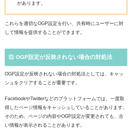
があります。
これらを適切なOGP設定を行い、共有時にユーザーに対
して情報を提供することができます。
OGP設定が反映されない場合の対処法
OGP設定が反映されない場合の対処法としては、キャッ
シュをクリアすることが重要です。
FacebookやTwitterなどのプラットフォームでは、一度取
得したページ情報をキャッシュしていることがあります。
そのため、ページの内容やOGP設定が変更されても、古
い情報が表示されることがあります。