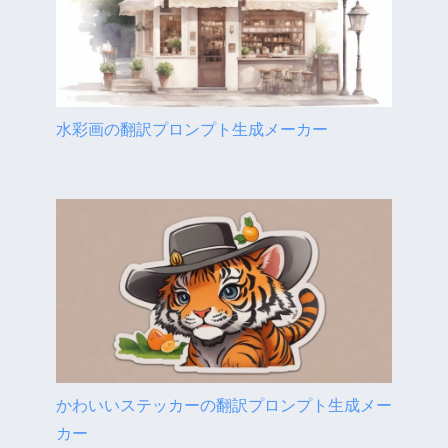
水彩画の翻訳プロンプト生成メーカー
かわいいステッカーの翻訳プロンプト生成メー
カー