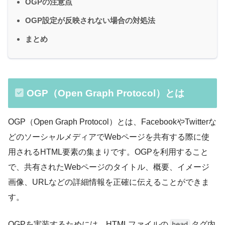
OGPの注意点
OGP設定が反映されない場合の対処法
まとめ
OGP（Open Graph Protocol）とは
OGP（Open Graph Protocol）とは、FacebookやTwitterな
どのソーシャルメディアでWebページを共有する際に使
用されるHTML要素の集まりです。OGPを利用すること
で、共有されたWebページのタイトル、概要、イメージ
画像、URLなどの詳細情報を正確に伝えることができま
す。
OGPを実装するためには、HTMLファイルの
タグ内
head