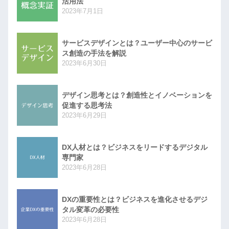
活用法
2023年7月1日
サービスデザインとは？ユーザー中心のサービ
ス創造の手法を解説
2023年6月30日
デザイン思考とは？創造性とイノベーションを
促進する思考法
2023年6月29日
DX人材とは？ビジネスをリードするデジタル
専門家
2023年6月28日
DXの重要性とは？ビジネスを進化させるデジ
タル変革の必要性
2023年6月28日