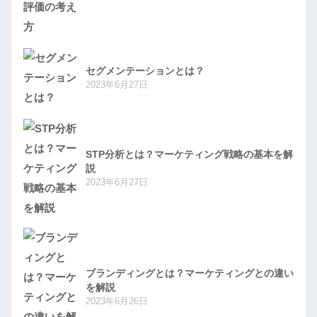
セグメンテーションとは？
2023年6月27日
STP分析とは？マーケティング戦略の基本を解
説
2023年6月27日
ブランディングとは？マーケティングとの違い
を解説
2023年6月26日