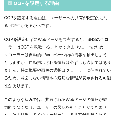
OGPを設定する理由
OGPを設定する理由は、ユーザーへの共有が限定的にな
る可能性があるからです。
OGPを設定せずにWebページを共有すると、SNSのクロ
ーラーはOGPを認識することができません。そのため、
クローラーは自動的にWebページ内の情報を抽出しよう
としますが、自動抽出される情報は必ずしも適切ではあり
ません。特に概要や画像の選択はクローラーに任されてい
るため、意図しない情報や不適切な情報が表示される可能
性があります。
このような状況では、共有されるWebページの情報が魅
力的でなくなり、ユーザーの興味を引くことができませ
ん。その結果、多くのユーザーによる共有が制限されてし