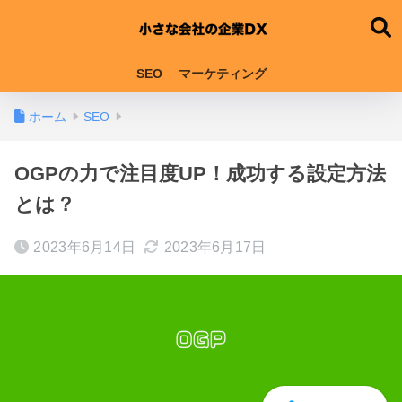
SEO
マーケティング
ホーム
SEO
OGPの力で注目度UP！成功する設定方法
とは？
2023年6月14日
2023年6月17日