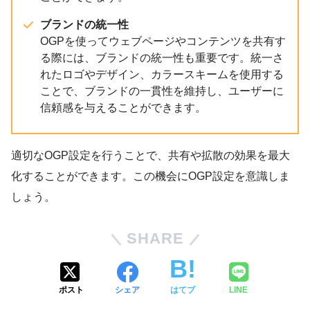
ブランドの統一性
OGPを使ってウェブページやコンテンツを共有す
る際には、ブランドの統一性も重要です。統一さ
れたロゴやデザイン、カラースキームを使用する
ことで、ブランドの一貫性を維持し、ユーザーに
信頼感を与えることができます。
適切なOGP設定を行うことで、共有や拡散の効果を最大
化することができます。この機会にOGP設定を意識しま
しょう。
SHARE
ポスト
シェア
はてブ
LINE