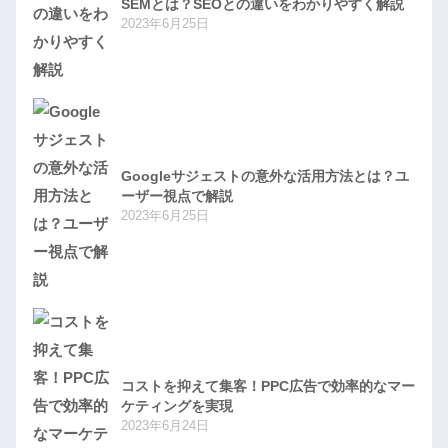
SEMとは？SEOとの違いをわかりやすく解説
2023年6月25日
Googleサジェストの意外な活用方法とは？ユ
ーザー視点で解説
2023年6月25日
コストを抑えて集客！PPC広告で効率的なマー
ケティングを実現
2023年6月24日