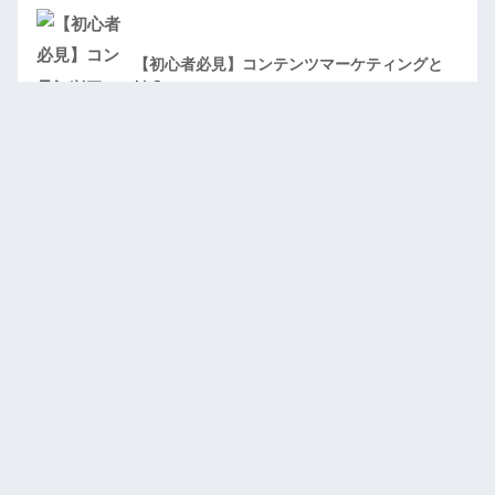
【初心者必見】コンテンツマーケティングと
は？
2023年6月7日
Webマーケティングの基礎から実践までの完
全ガイド
2023年6月7日
驚きのSEO力を手に入れよう！基本から施策
方法まで徹底解説
2023年6月7日