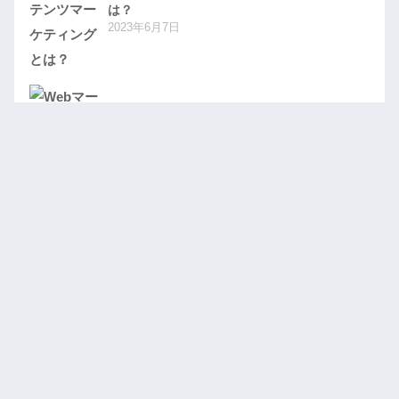
は？
2023年6月7日
Webマーケティングの基礎から実践までの完
全ガイド
2023年6月7日
驚きのSEO力を手に入れよう！基本から施策
方法まで徹底解説
2023年6月7日